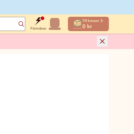
Till kassan
Sök
0 kr
Förmåner