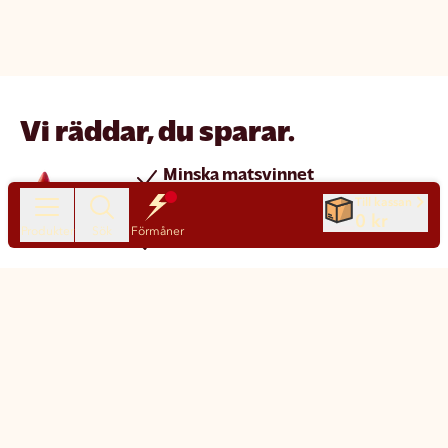
Vi räddar, du sparar.
Minska matsvinnet
Spara pengar
Till kassan
0 kr
Produkter
Sök
Förmåner
Nya produkter varje dag
Chatt
Kundservice
Matsmart made simple