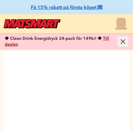
Få 15% rabatt på första köpet 💌
🍓 Clean Drink Energidryck 24-pack för 149kr! 🍓
Till
dealen