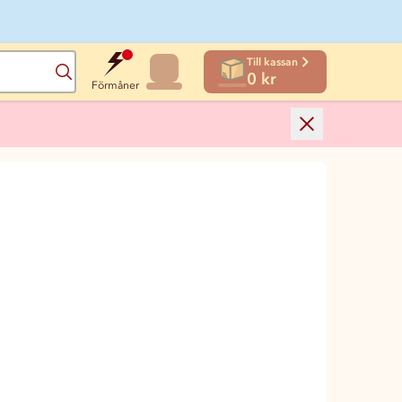
Till kassan
Sök
0 kr
Förmåner