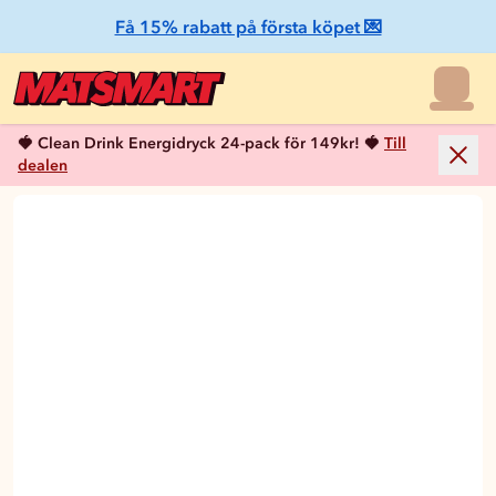
Få 15% rabatt på första köpet 💌
🍓 Clean Drink Energidryck 24-pack för 149kr! 🍓
Till
dealen