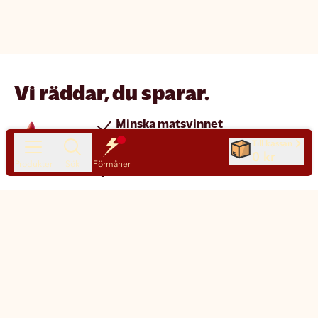
Vi räddar, du sparar.
Minska matsvinnet
Spara pengar
Till kassan
0 kr
Produkter
Sök
Förmåner
Nya produkter varje dag
Chatt
Kundservice
Matsmart made simple