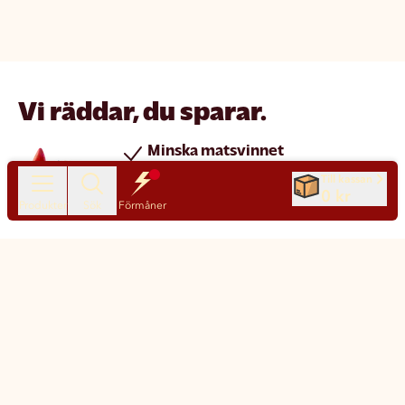
Vi räddar, du sparar.
Minska matsvinnet
Spara pengar
Till kassan
0 kr
Nya produkter varje dag
Produkter
Sök
Förmåner
Chatt
Kundservice
Matsmart made simple