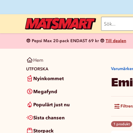
😎 Pepsi Max 20-pack ENDAST 69 kr 😎
Till dealen
Hem
Varumärke
UTFORSKA
Emi
Nyinkommet
Megafynd
Populärt just nu
Filtrer
Sista chansen
1 produkt
Storpack