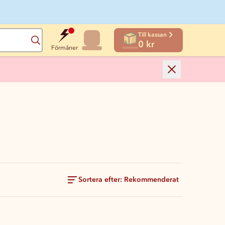
Till kassan
Sök
0 kr
Förmåner
Sortera efter: Rekommenderat