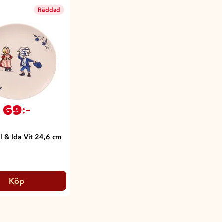
Räddad
69
:-
il & Ida Vit 24,6 cm
Köp