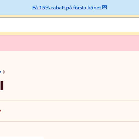
Få 15% rabatt på första köpet 💌
n
l
a