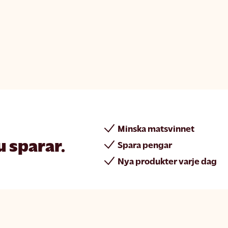
Minska matsvinnet
u sparar.
Spara pengar
Nya produkter varje dag
rint
Join Matsmart