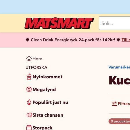
🍓 Clean Drink Energidryck 24-pack för 149kr! 🍓
Till
Hem
Varumärke
UTFORSKA
Kuc
Nyinkommet
Megafynd
Populärt just nu
Filtrer
Sista chansen
0 produkter
Storpack