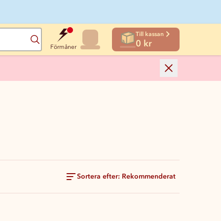
Till kassan
Sök
0 kr
Förmåner
Sortera efter: Rekommenderat