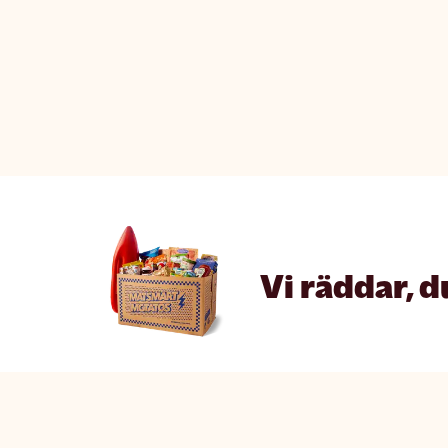
Vi räddar, d
Matsmart made simple
The fine p