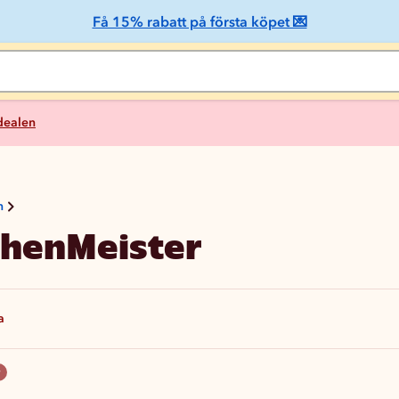
Få 15% rabatt på första köpet 💌
 dealen
n
henMeister
a