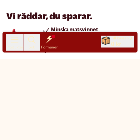
Vi räddar, du sparar.
Minska matsvinnet
Spara pengar
Till kassan
0 kr
Produkter
Sök
Förmåner
Nya produkter varje dag
Chatt
Kundservice
Matsmart made simple
Så funkar Matsmart
Klimatpåverkan