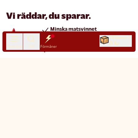
Vi räddar, du sparar.
Minska matsvinnet
Spara pengar
Till kassan
0 kr
Produkter
Sök
Förmåner
Nya produkter varje dag
Chatt
Kundservice
Matsmart made simple
Så funkar Matsmart
Klimatpåverkan