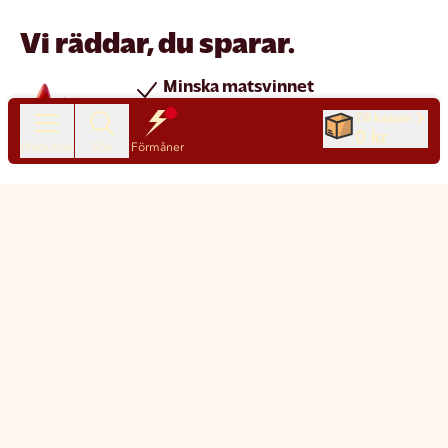
Vi räddar, du sparar.
Minska matsvinnet
Spara pengar
Till kassan
0 kr
Nya produkter varje dag
Produkter
Sök
Förmåner
Chatt
Kundservice
Matsmart made simple
Så funkar Matsmart
Klimatpåverkan
Leverans & frakt