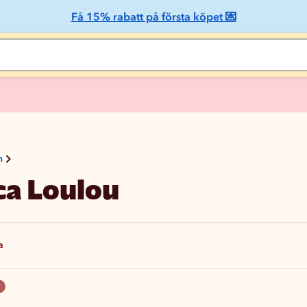
Få 15% rabatt på första köpet 💌
n
ca Loulou
a