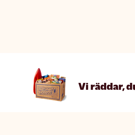
Vi räddar, d
Matsmart made simple
The fine p