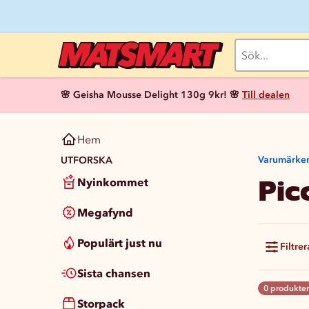
🌸 Geisha Mousse Delight 130g 9kr! 🌸
Till dealen
Hem
Varumärke
UTFORSKA
Pic
Nyinkommet
Megafynd
Populärt just nu
Filtrer
Sista chansen
0 produkter
Storpack