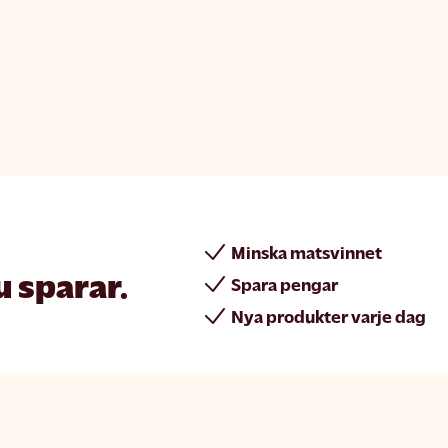
Minska matsvinnet
u sparar.
Spara pengar
Nya produkter varje dag
rint
Join Matsmart