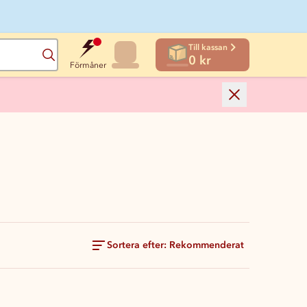
Till kassan
Sök
0 kr
Förmåner
Sortera efter: Rekommenderat