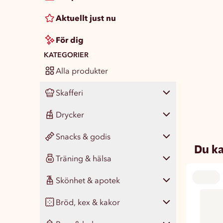
Aktuellt just nu
För dig
KATEGORIER
Alla produkter
Skafferi
Drycker
Visa alla
468
Snacks & godis
Pasta, ris & matgryn
Visa alla
141
33
Du ka
Träning & hälsa
Konserver
Läsk
Visa alla
430
65
46
Skönhet & apotek
Färdigmat
Vatten
Chips & snacks
Visa alla
133
46
23
77
Bröd, kex & kakor
Kryddor & smaksättare
Juice, smoothie & saft
Nötter & naturgodis
Måltidsersättning
Visa alla
344
75
18
41
14