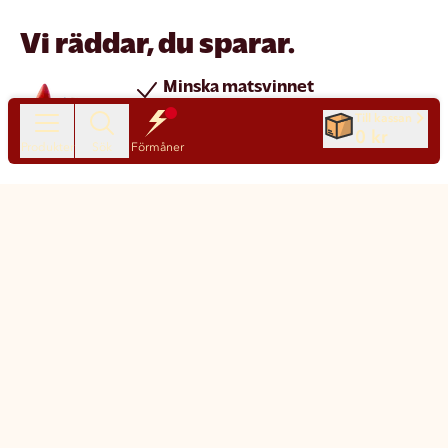
Vi räddar, du sparar.
Minska matsvinnet
Spara pengar
Till kassan
0 kr
Nya produkter varje dag
Produkter
Sök
Förmåner
Chatt
Kundservice
Matsmart made simple
Så funkar Matsmart
Klimatpåverkan
Leverans & frakt