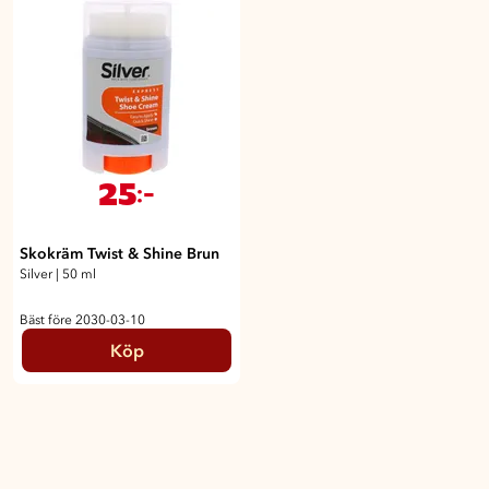
25
:-
Skokräm Twist & Shine Brun
Silver
|
50 ml
Bäst före 2030-03-10
Köp