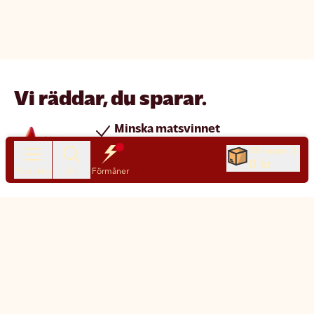
Vi räddar, du sparar.
Minska matsvinnet
Spara pengar
Till kassan
0 kr
Nya produkter varje dag
Produkter
Sök
Förmåner
Chatt
Kundservice
Matsmart made simple