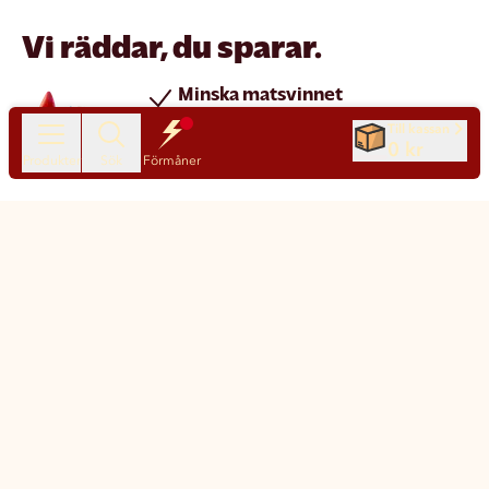
Vi räddar, du sparar.
Minska matsvinnet
Spara pengar
Till kassan
0 kr
Nya produkter varje dag
Produkter
Sök
Förmåner
Chatt
Kundservice
Matsmart made simple
Så funkar Matsmart
Klimatpåverkan
Leverans & frakt