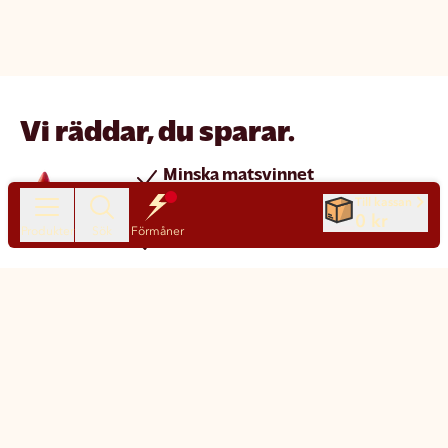
Vi räddar, du sparar.
Minska matsvinnet
Spara pengar
Till kassan
0 kr
Produkter
Sök
Förmåner
Nya produkter varje dag
Chatt
Kundservice
Matsmart made simple