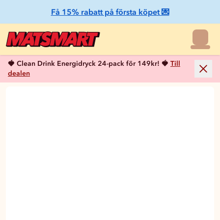
Få 15% rabatt på första köpet 💌
🍓 Clean Drink Energidryck 24-pack för 149kr! 🍓
Till
dealen