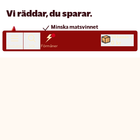
Vi räddar, du sparar.
Minska matsvinnet
Spara pengar
Till kassan
0 kr
Nya produkter varje dag
Produkter
Sök
Förmåner
Chatt
Kundservice
Matsmart made simple
Så funkar Matsmart
Klimatpåverkan
Leverans & frakt