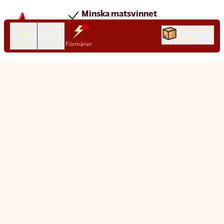
Minska matsvinnet
Spara pengar
Till kassan
0 kr
Nya produkter varje dag
Produkter
Sök
Förmåner
Chatt
Kundservice
Matsmart made simple
Så funkar Matsmart
Klimatpåverkan
Leverans & frakt
Prisgaranti