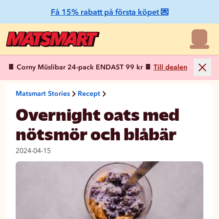
Få 15% rabatt på första köpet 💌
🍫 Corny Müslibar 24-pack ENDAST 99 kr 🍫
Till dealen
Matsmart Stories
Recept
Overnight oats med
nötsmör och blåbär
2024-04-15