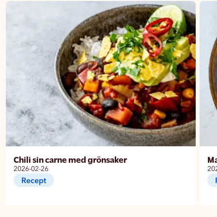
Chili sin carne med grönsaker
M
2026-02-26
20
Recept