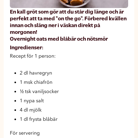
En kall gröt som gör att du står dig länge och är
perfekt att ta med "on the go". Förbered kvällen
innan och släng ner i väskan direkt på
morgonen!
Overnight oats med blåbär och nötsmör
Ingredienser:
Recept för 1 person:
2 dl havregryn
1 msk chiafrön
½ tsk vaniljsocker
1 nypa salt
4 dl mjölk
1 dl frysta blåbär
För servering