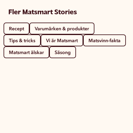
Fler Matsmart Stories
Recept
Varumärken & produkter
Tips & tricks
Vi är Matsmart
Matsvinn-fakta
Matsmart älskar
Säsong