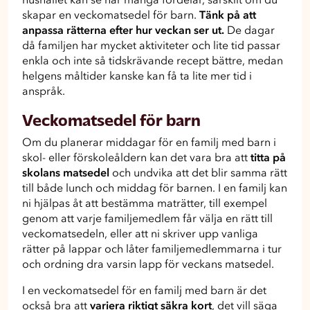
skapar en veckomatsedel för barn.
Tänk på att
anpassa rätterna efter hur veckan ser ut.
De dagar
då familjen har mycket aktiviteter och lite tid passar
enkla och inte så tidskrävande recept bättre, medan
helgens måltider kanske kan få ta lite mer tid i
anspråk.
Veckomatsedel för barn
Om du planerar middagar för en familj med barn i
skol- eller förskoleåldern kan det vara bra att
titta på
skolans matsedel
och undvika att det blir samma rätt
till både lunch och middag för barnen. I en familj kan
ni hjälpas åt att bestämma maträtter, till exempel
genom att varje familjemedlem får välja en rätt till
veckomatsedeln, eller att ni skriver upp vanliga
rätter på lappar och låter familjemedlemmarna i tur
och ordning dra varsin lapp för veckans matsedel.
I en veckomatsedel för en familj med barn är det
också bra att
variera riktigt säkra kort
, det vill säga