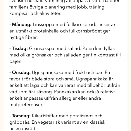
svenska hushåll. Kom ihåg att anpassa rätterna efter
familjens övriga planering med jobb, träning,
kompisar och aktiviteter.
- Måndag:
Linssoppa med fullkornsbröd. Linser är
en utmärkt proteinkälla och fullkornsbrödet ger
nyttiga fibrer.
- Tisdag:
Grönsakspaj med sallad. Pajen kan fyllas
med olika grönsaker och salladen ger fin kontrast till
pajen.
- Onsdag:
Ugnspannkaka med frukt och bär. En
favorit för både stora och små. Ugnspannkaka är
enkelt att laga och kan varieras med tillbehör utifrån
vad som är i säsong. Pannkakan kan också relativt
enkelt anpassas utifrån allergier eller andra
matpreferenser.
- Torsdag:
Kikärtsbiffar med potatismos och
gräddsås. En vegetarisk variant av en klassisk
husmansrätt.