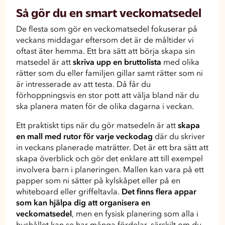
Så gör du en smart veckomatsedel
De flesta som gör en veckomatsedel fokuserar på
veckans middagar eftersom det är de måltider vi
oftast äter hemma. Ett bra sätt att börja skapa sin
matsedel är att
skriva upp en bruttolista
med olika
rätter som du eller familjen gillar samt rätter som ni
är intresserade av att testa. Då får du
förhoppningsvis en stor pott att välja bland när du
ska planera maten för de olika dagarna i veckan.
Ett praktiskt tips när du gör matsedeln är att
skapa
en mall med rutor för varje veckodag
där du skriver
in veckans planerade maträtter. Det är ett bra sätt att
skapa överblick och gör det enklare att till exempel
involvera barn i planeringen. Mallen kan vara på ett
papper som ni sätter på kylskåpet eller på en
whiteboard eller griffeltavla.
Det finns flera appar
som kan hjälpa dig att organisera en
veckomatsedel
, men en fysisk planering som alla i
hushållet kan se har många fördelar, särskilt om du