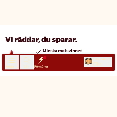
Vi räddar, du sparar.
Minska matsvinnet
Spara pengar
Till kassan
0 kr
Nya produkter varje dag
Produkter
Sök
Förmåner
Chatt
Kundservice
Matsmart made simple