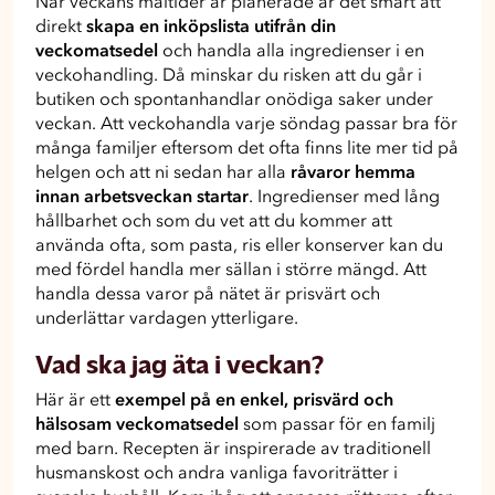
När veckans måltider är planerade är det smart att
direkt
skapa en inköpslista utifrån din
veckomatsedel
och handla alla ingredienser i en
veckohandling. Då minskar du risken att du går i
butiken och spontanhandlar onödiga saker under
veckan. Att veckohandla varje söndag passar bra för
många familjer eftersom det ofta finns lite mer tid på
helgen och att ni sedan har alla
råvaror hemma
innan arbetsveckan startar
. Ingredienser med lång
hållbarhet och som du vet att du kommer att
använda ofta, som pasta, ris eller konserver kan du
med fördel handla mer sällan i större mängd. Att
handla dessa varor på nätet är prisvärt och
underlättar vardagen ytterligare.
Vad ska jag äta i veckan?
Här är ett
exempel på en enkel, prisvärd och
hälsosam veckomatsedel
som passar för en familj
med barn. Recepten är inspirerade av traditionell
husmanskost och andra vanliga favoriträtter i