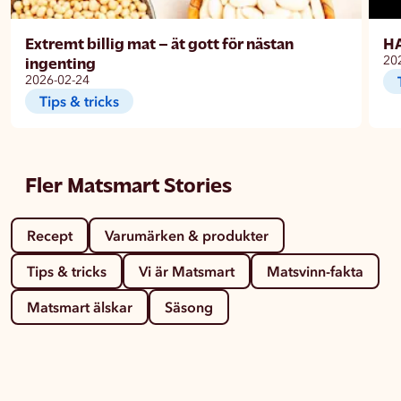
Extremt billig mat – ät gott för nästan
H
ingenting
20
2026-02-24
Tips & tricks
Fler Matsmart Stories
Recept
Varumärken & produkter
Tips & tricks
Vi är Matsmart
Matsvinn-fakta
Matsmart älskar
Säsong