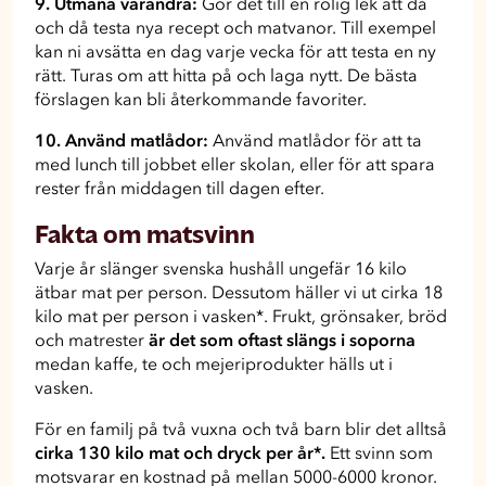
9. Utmana varandra:
Gör det till en rolig lek att då
och då testa nya recept och matvanor. Till exempel
kan ni avsätta en dag varje vecka för att testa en ny
rätt. Turas om att hitta på och laga nytt. De bästa
förslagen kan bli återkommande favoriter.
10. Använd matlådor:
Använd matlådor för att ta
med lunch till jobbet eller skolan, eller för att spara
rester från middagen till dagen efter.
Fakta om matsvinn
Varje år slänger svenska hushåll ungefär 16 kilo
ätbar mat per person. Dessutom häller vi ut cirka 18
kilo mat per person i vasken*. Frukt, grönsaker, bröd
och matrester
är det som oftast slängs i soporna
medan kaffe, te och mejeriprodukter hälls ut i
vasken.
För en familj på två vuxna och två barn blir det alltså
cirka 130 kilo mat och dryck per år*.
Ett svinn som
motsvarar en kostnad på mellan 5000-6000 kronor.